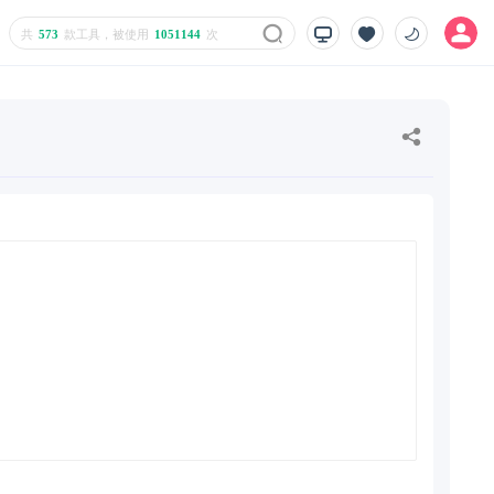
共
573
款工具，被使用
1051144
次