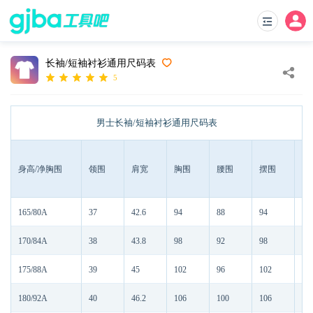
长袖/短袖衬衫通用尺码表
5
男士长袖/短袖衬衫通用尺码表
身高/净胸围
领围
肩宽
胸围
腰围
摆围
165/80A
37
42.6
94
88
94
72
170/84A
38
43.8
98
92
98
74
175/88A
39
45
102
96
102
76
180/92A
40
46.2
106
100
106
77