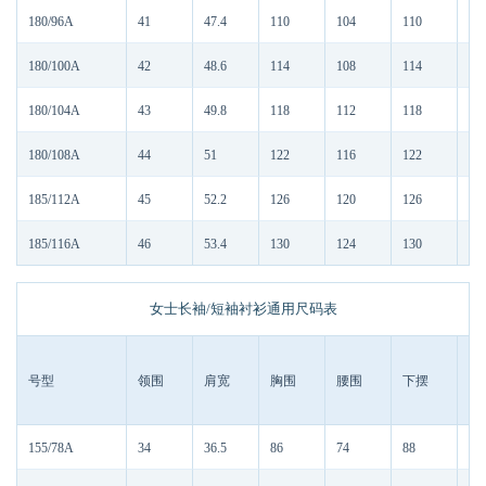
180/96A
41
47.4
110
104
110
77
180/100A
42
48.6
114
108
114
78
180/104A
43
49.8
118
112
118
78
180/108A
44
51
122
116
122
78
185/112A
45
52.2
126
120
126
80
185/116A
46
53.4
130
124
130
80
女士长袖/短袖衬衫通用尺码表
号型
领围
肩宽
胸围
腰围
下摆
前
155/78A
34
36.5
86
74
88
59