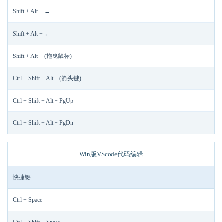
Shift + Alt + →
Shift + Alt + ←
Shift + Alt + (拖曳鼠标)
Ctrl + Shift + Alt + (箭头键)
Ctrl + Shift + Alt + PgUp
Ctrl + Shift + Alt + PgDn
Win版VScode代码编辑
快捷键
Ctrl + Space