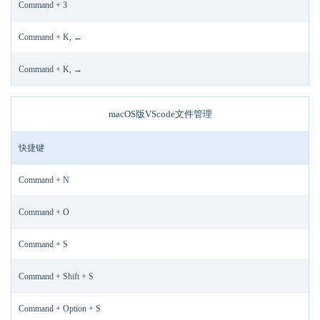
Command + 3
Command + K, ←
Command + K, →
macOS版VScode文件管理
快捷键
Command + N
Command + O
Command + S
Command + Shift + S
Command + Option + S