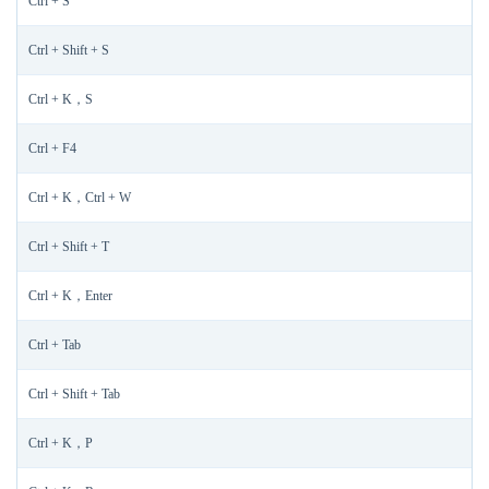
Ctrl + S
Ctrl + Shift + S
Ctrl + K，S
Ctrl + F4
Ctrl + K，Ctrl + W
Ctrl + Shift + T
Ctrl + K，Enter
Ctrl + Tab
Ctrl + Shift + Tab
Ctrl + K，P