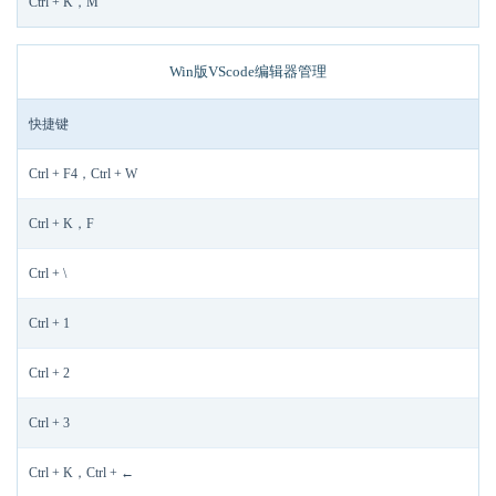
Ctrl + K，M
Win版VScode编辑器管理
快捷键
Ctrl + F4，Ctrl + W
Ctrl + K，F
Ctrl + \
Ctrl + 1
Ctrl + 2
Ctrl + 3
Ctrl + K，Ctrl + ←