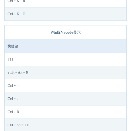
Ctrl + K，R
Ctrl + K，O
Win版VScode显示
快捷键
F11
Shift + Alt + 0
Ctrl + =
Ctrl + -
Ctrl + B
Ctrl + Shift + E