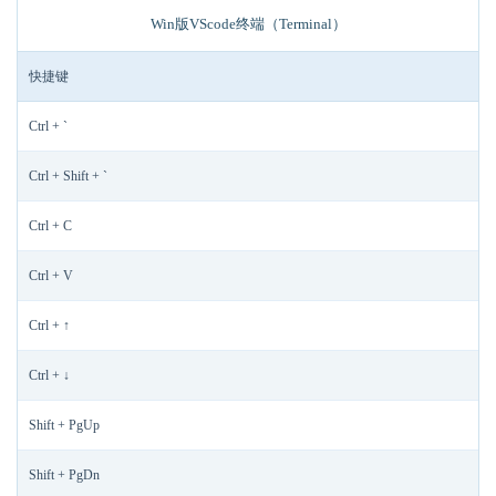
Win版VScode终端（Terminal）
快捷键
Ctrl + `
Ctrl + Shift + `
Ctrl + C
Ctrl + V
Ctrl + ↑
Ctrl + ↓
Shift + PgUp
Shift + PgDn