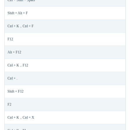
Ctrl + Shift + Space
Shift + Alt + F
Ctrl + K，Ctrl + F
F12
Alt + F12
Ctrl + K，F12
Ctrl + .
Shift + F12
F2
Ctrl + K，Ctrl + X