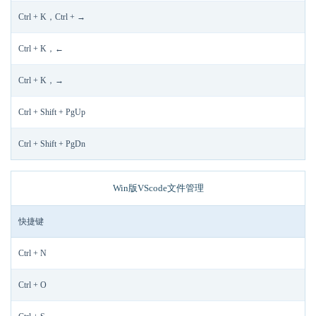
Ctrl + K，Ctrl + →
Ctrl + K，←
Ctrl + K，→
Ctrl + Shift + PgUp
Ctrl + Shift + PgDn
Win版VScode文件管理
快捷键
Ctrl + N
Ctrl + O