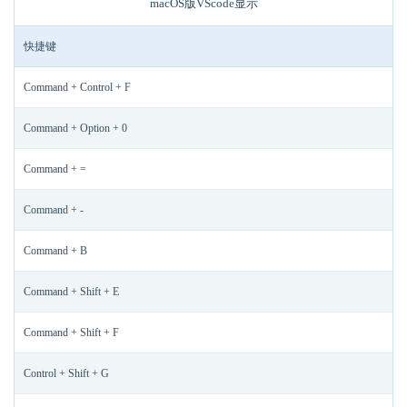
macOS版VScode显示
快捷键
Command + Control + F
Command + Option + 0
Command + =
Command + -
Command + B
Command + Shift + E
Command + Shift + F
Control + Shift + G