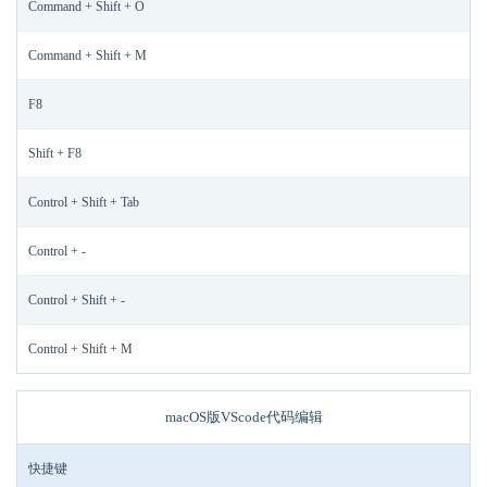
Command + Shift + O
Command + Shift + M
F8
Shift + F8
Control + Shift + Tab
Control + -
Control + Shift + -
Control + Shift + M
macOS版VScode代码编辑
快捷键