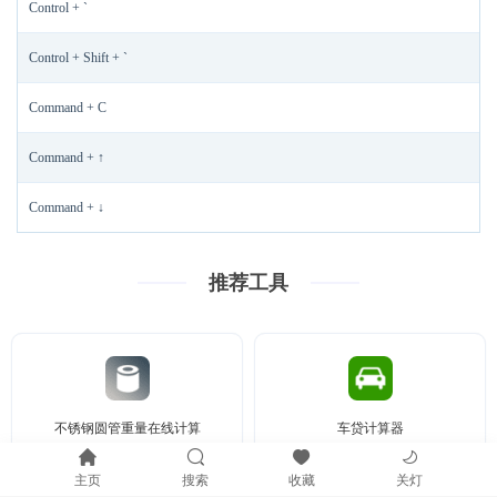
Control + `
Control + Shift + `
Command + C
Command + ↑
Command + ↓
推荐工具
不锈钢圆管重量在线计算
车贷计算器
主页
搜索
收藏
关灯