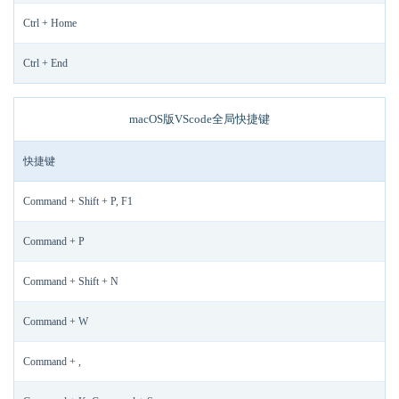
Ctrl + Home
Ctrl + End
macOS版VScode全局快捷键
快捷键
Command + Shift + P, F1
Command + P
Command + Shift + N
Command + W
Command + ,