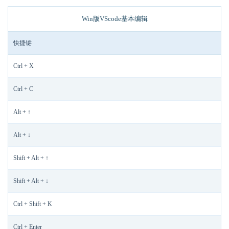
Win版VScode基本编辑
快捷键
Ctrl + X
Ctrl + C
Alt + ↑
Alt + ↓
Shift + Alt + ↑
Shift + Alt + ↓
Ctrl + Shift + K
Ctrl + Enter