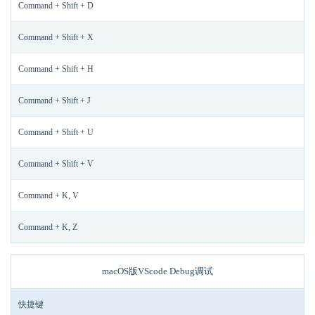
Command + Shift + D
Command + Shift + X
Command + Shift + H
Command + Shift + J
Command + Shift + U
Command + Shift + V
Command + K, V
Command + K, Z
macOS版VScode Debug调试
快捷键