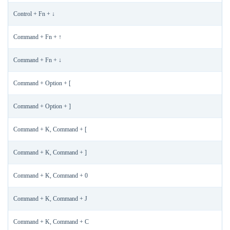
Control + Fn + ↓
Command + Fn + ↑
Command + Fn + ↓
Command + Option + [
Command + Option + ]
Command + K, Command + [
Command + K, Command + ]
Command + K, Command + 0
Command + K, Command + J
Command + K, Command + C