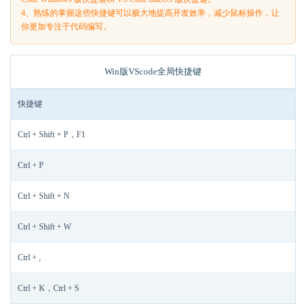
4、熟练的掌握这些快捷键可以极大地提高开发效率，减少鼠标操作，让
你更加专注于代码编写。
Win版VScode全局快捷键
快捷键
Ctrl + Shift + P，F1
Ctrl + P
Ctrl + Shift + N
Ctrl + Shift + W
Ctrl + ,
Ctrl + K，Ctrl + S