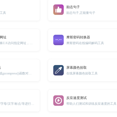
励志句子
工具
励志句子,正能量句子
问网址
摩斯密码转换器
模拟搜索引擎的蜘蛛UA访问指定网址，可用于测试开发使用。
摩斯密码在线编码解码工具
具
屏幕颜色拾取
php中的gzencode()或gzcompress()函数对文本进行压缩
在线屏幕颜色拾取工具
反应速度测试
对字符串中的数字/字母/汉字/标点/等进行统计
帮助人们测试和训练反应速度的工具