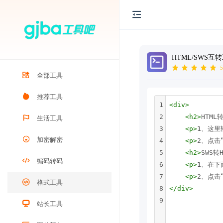
HTML/SWS互
5
全部工具
推荐工具
1
<
div
>
2
<
h2
>
HTML转
生活工具
3
<
p
>
1、这里
加密解密
4
<
p
>
2、点击“
5
<
h2
>
SWS转H
编码转码
6
<
p
>
1、在下
7
<
p
>
2、点击“
格式工具
8
</
div
>
9
站长工具