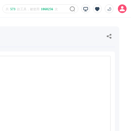
共
573
款工具，被使用
1060256
次