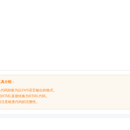
转工具介绍：
L代码转换为以SWS语言输出的格式。
的HTML直接转换为HTML代码。
请注意检查代码的完整性。