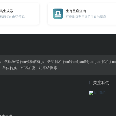
号码生成器
生肖星座查询
标形式的电话号码
可查询指定日期的生肖与星座
n代码压缩,json校验解析,json数组解析,json转xml,xml转json,json解
、单位转换、MD5加密、功率转换等
关注我们