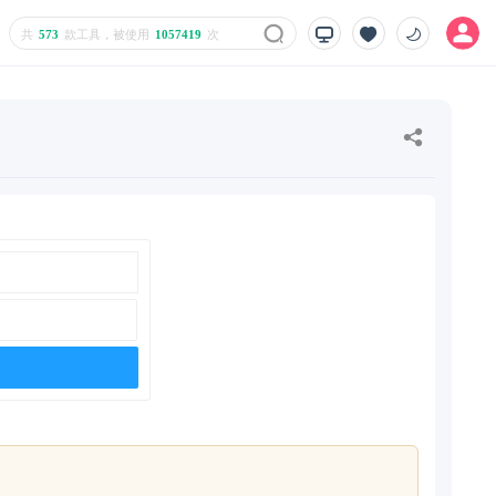
共
573
款工具，被使用
1057419
次