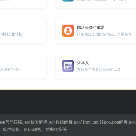
国庆头像生成器
4小时制互相转换
给头像加上国旗装饰或五角星装饰
灶马头
算楔形的体积
在线每年查看灶马头的工具
n代码压缩,json校验解析,json数组解析,json转xml,xml转json,json解
、单位转换、MD5加密、功率转换等