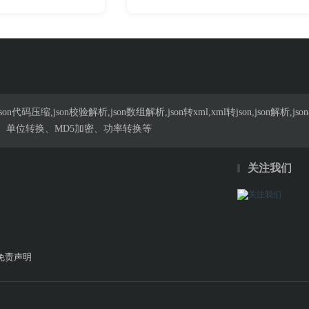
n代码压缩,json校验解析,json数组解析,json转xml,xml转json,json解
、单位转换、MD5加密、功率转换等
关注我们
免责声明