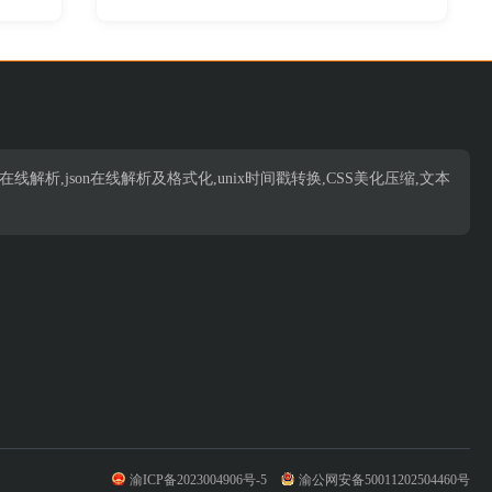
析,json在线解析,json在线解析及格式化,unix时间戳转换,CSS美化压缩,文本
渝ICP备2023004906号-5
渝公网安备50011202504460号