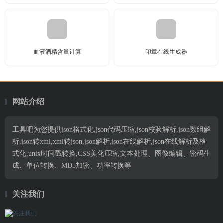
血液酒精含量计算
印章在线生成器
网站介绍
工具吧为您提供json格式化,json代码压缩,json校验解析,json数组解
析,json转xml,xml转json,json解析,json在线解析,json在线解析及格
式化,unix时间戳转换,CSS美化压缩,文本处理、图像编辑、密码生
成、单位转换、MD5加密、功率转换等
关注我们