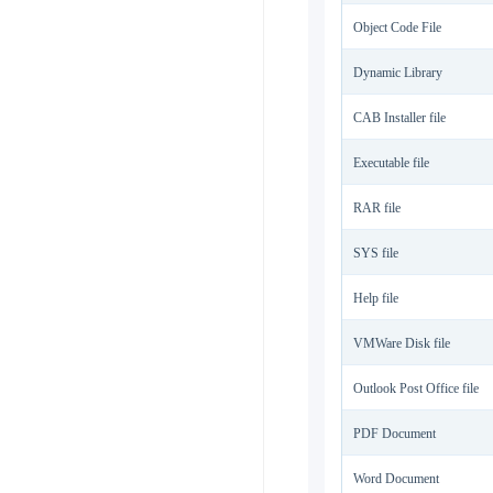
Object Code File
Dynamic Library
CAB Installer file
Executable file
RAR file
SYS file
Help file
VMWare Disk file
Outlook Post Office file
PDF Document
Word Document