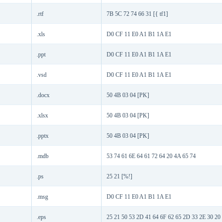
.rtf
7B 5C 72 74 66 31 [{ tf1]
.xls
D0 CF 11 E0 A1 B1 1A E1
.ppt
D0 CF 11 E0 A1 B1 1A E1
.vsd
D0 CF 11 E0 A1 B1 1A E1
.docx
50 4B 03 04 [PK]
.xlsx
50 4B 03 04 [PK]
.pptx
50 4B 03 04 [PK]
.mdb
53 74 61 6E 64 61 72 64 20 4A 65 74
.ps
25 21 [%!]
.msg
D0 CF 11 E0 A1 B1 1A E1
.eps
25 21 50 53 2D 41 64 6F 62 65 2D 33 2E 30 20