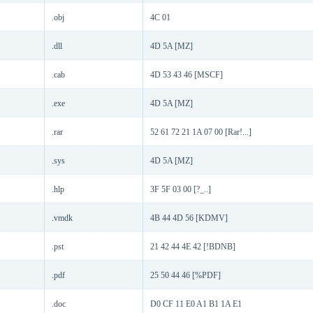
.obj
4C 01
.dll
4D 5A [MZ]
.cab
4D 53 43 46 [MSCF]
.exe
4D 5A [MZ]
.rar
52 61 72 21 1A 07 00 [Rar!...]
.sys
4D 5A [MZ]
.hlp
3F 5F 03 00 [?_..]
.vmdk
4B 44 4D 56 [KDMV]
.pst
21 42 44 4E 42 [!BDNB]
.pdf
25 50 44 46 [%PDF]
.doc
D0 CF 11 E0 A1 B1 1A E1