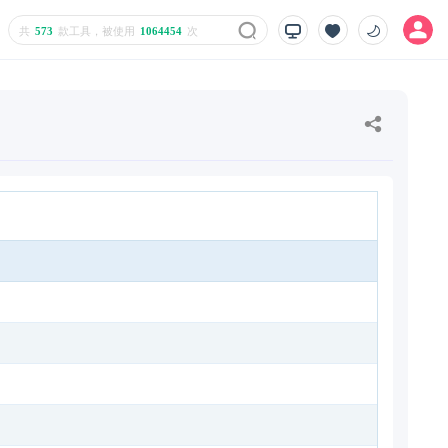
共
573
款工具，被使用
1064454
次