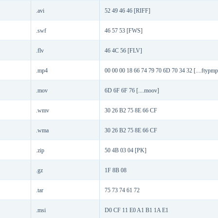
.avi
52 49 46 46 [RIFF]
.swf
46 57 53 [FWS]
.flv
46 4C 56 [FLV]
.mp4
00 00 00 18 66 74 79 70 6D 70 34 32 [....ftypm
.mov
6D 6F 6F 76 [....moov]
.wmv
30 26 B2 75 8E 66 CF
.wma
30 26 B2 75 8E 66 CF
.zip
50 4B 03 04 [PK]
.gz
1F 8B 08
.tar
75 73 74 61 72
.msi
D0 CF 11 E0 A1 B1 1A E1