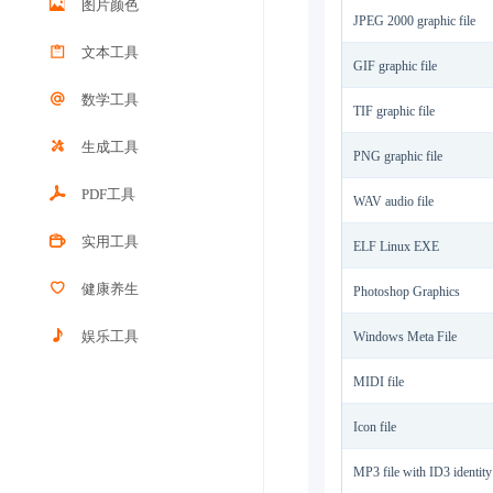
图片颜色
JPEG 2000 graphic file
文本工具
GIF graphic file
数学工具
TIF graphic file
生成工具
PNG graphic file
PDF工具
WAV audio file
实用工具
ELF Linux EXE
健康养生
Photoshop Graphics
娱乐工具
Windows Meta File
MIDI file
Icon file
MP3 file with ID3 identity