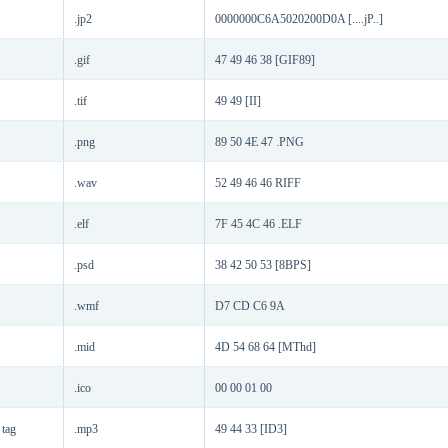
.jp2
0000000C6A5020200D0A [....jP..]
.gif
47 49 46 38 [GIF89]
.tif
49 49 [II]
.png
89 50 4E 47 .PNG
.wav
52 49 46 46 RIFF
.elf
7F 45 4C 46 .ELF
.psd
38 42 50 53 [8BPS]
.wmf
D7 CD C6 9A
.mid
4D 54 68 64 [MThd]
.ico
00 00 01 00
 tag
.mp3
49 44 33 [ID3]