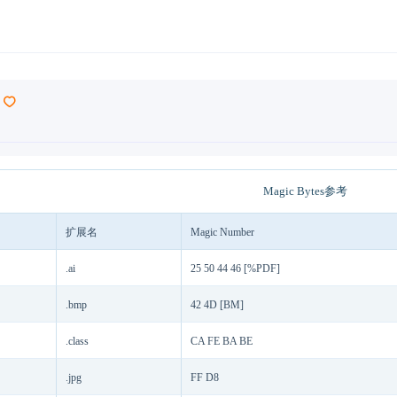
Magic Bytes参考
扩展名
Magic Number
.ai
25 50 44 46 [%PDF]
.bmp
42 4D [BM]
.class
CA FE BA BE
.jpg
FF D8