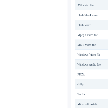
AVI video file
Flash Shockwave
Flash Video
Mpeg 4 video file
MOV video file
Windows Video file
Windows Audio file
PKZip
GZip
Tar file
Microsoft Installer