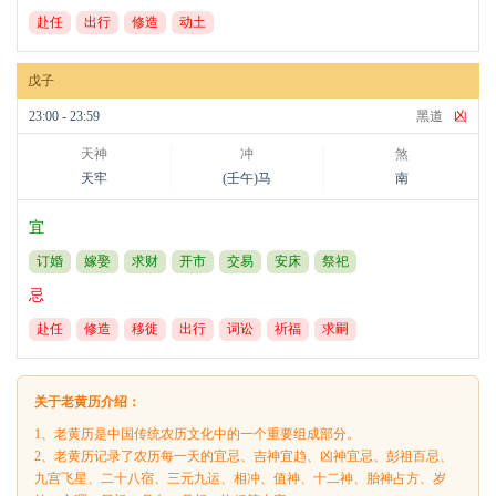
赴任
出行
修造
动土
戊子
23:00 - 23:59
黑道
凶
天神
冲
煞
天牢
(壬午)马
南
宜
订婚
嫁娶
求财
开市
交易
安床
祭祀
忌
赴任
修造
移徙
出行
词讼
祈福
求嗣
关于老黄历介绍：
1、老黄历是中国传统农历文化中的一个重要组成部分。
2、老黄历记录了农历每一天的宜忌、吉神宜趋、凶神宜忌、彭祖百忌、
九宫飞星、二十八宿、三元九运、相冲、值神、十二神、胎神占方、岁