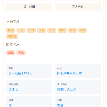
四牛耕田
五人分饼
吉神宜趋
母仓
三合
临日
天喜
天医
敬安
五合
宝光
鸣吠对
凶煞宜忌
四耗
大煞
彭祖
百忌
乙不栽植千株不长
卯不穿井水泉不香
本月胎神
今日胎神
占床仓
碓磨门 外正东
岁煞
六曜
西
友引