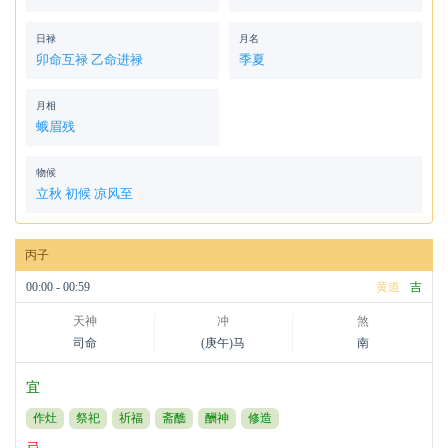
日禄
月名
卯命互禄 乙命进禄
季夏
月相
蛾眉残
物候
立秋 初候 凉风至
丙子
00:00 - 00:59
黄道
吉
天神
冲
煞
司命
(庚午)马
南
宜
作灶
祭祀
祈福
斋醮
酬神
修造