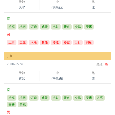
天神
冲
煞
天牢
(庚辰)龙
北
宜
祈福
求嗣
订婚
嫁娶
求财
开市
交易
安床
忌
上梁
盖屋
入殓
赴任
修造
移徙
出行
词讼
丁亥
21:00 - 22:59
黑道
凶
天神
冲
煞
玄武
(辛巳)蛇
西
宜
祈福
求嗣
订婚
嫁娶
求财
开市
交易
安床
入宅
安葬
祭祀
忌