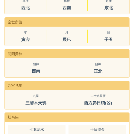
喜神
福神
财神
西北
西南
东北
空亡所值
年
月
日
寅卯
辰巳
子丑
阴阳贵神
阳神
阴神
西南
正北
九宫飞星
九星
二十八星宿
三碧木天玑
西方昴日鸡(凶)
灶马头
七龙治水
十日得金