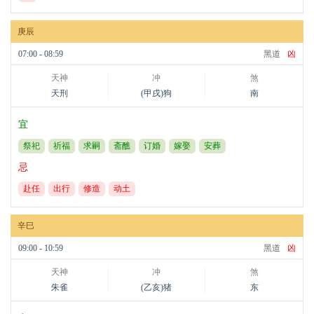
庚辰
07:00 - 08:59
黑道
凶
天神
冲
煞
天刑
(甲戌)狗
南
宜
祭祀
祈福
求嗣
斋醮
订婚
嫁娶
安葬
忌
赴任
出行
修造
动土
辛巳
09:00 - 10:59
黑道
凶
天神
冲
煞
朱雀
(乙亥)猪
东