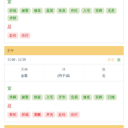
宜
祈福
嫁娶
修造
盖屋
造庙
作灶
入宅
安葬
见贵
求财
忌
赴任
出行
壬午
11:00 - 12:59
黄道
吉
天神
冲
煞
金匮
(丙子)鼠
北
宜
求嗣
嫁娶
移徙
入宅
开市
交易
修造
安葬
订婚
忌
祭祀
祈福
斋醮
开光
赴任
出行