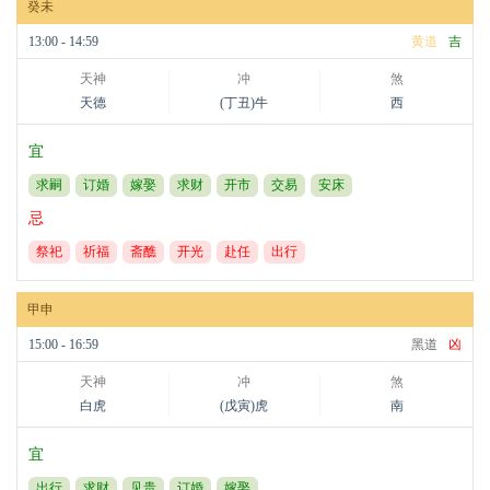
癸未
13:00 - 14:59
黄道
吉
天神
冲
煞
天德
(丁丑)牛
西
宜
求嗣
订婚
嫁娶
求财
开市
交易
安床
忌
祭祀
祈福
斋醮
开光
赴任
出行
甲申
15:00 - 16:59
黑道
凶
天神
冲
煞
白虎
(戊寅)虎
南
宜
出行
求财
见贵
订婚
嫁娶