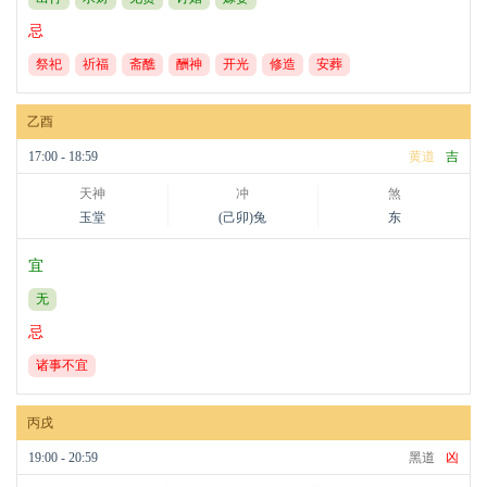
忌
祭祀
祈福
斋醮
酬神
开光
修造
安葬
乙酉
17:00 - 18:59
黄道
吉
天神
冲
煞
玉堂
(己卯)兔
东
宜
无
忌
诸事不宜
丙戌
19:00 - 20:59
黑道
凶