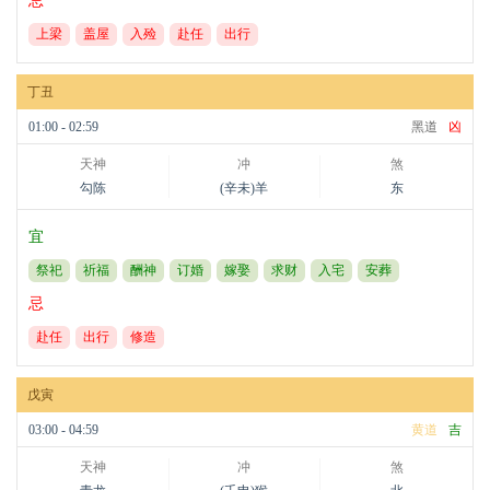
忌
上梁
盖屋
入殓
赴任
出行
丁丑
01:00 - 02:59
黑道
凶
天神
冲
煞
勾陈
(辛未)羊
东
宜
祭祀
祈福
酬神
订婚
嫁娶
求财
入宅
安葬
忌
赴任
出行
修造
戊寅
03:00 - 04:59
黄道
吉
天神
冲
煞