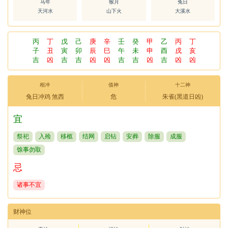
马年
猴月
兔日
天河水
山下火
大溪水
丙
丁
戊
己
庚
辛
壬
癸
甲
乙
丙
丁
子
丑
寅
卯
辰
巳
午
未
申
酉
戌
亥
吉
凶
吉
吉
凶
凶
吉
吉
凶
吉
凶
凶
相冲
值神
十二神
兔日冲鸡 煞西
危
朱雀(黑道日凶)
宜
祭祀
入殓
移柩
结网
启钻
安葬
除服
成服
馀事勿取
忌
诸事不宜
财神位