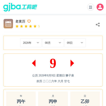
老黄历
5
9
公历 2026年8月9日 星期日 狮子座
农历 二〇二六年 六月 廿七
年
月
日
丙午
丙申
乙卯