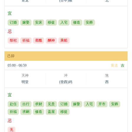
青龙
(壬申)猴
北
宜
订婚
嫁娶
安床
移徙
入宅
修造
安葬
忌
祭祀
祈福
斋醮
酬神
乘船
己卯
05:00 - 06:59
黄道
吉
天神
冲
煞
明堂
(癸酉)鸡
西
宜
赴任
出行
求财
见贵
订婚
嫁娶
入宅
开市
安葬
祈福
求嗣
修造
盖屋
移徙
忌
无