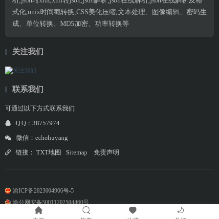
析,json转xml,xml转json,json解析,json在线解析,json在线解析及格
式化,unix时间戳转换,CSS美化压缩,文本处理、图像编辑、密码生
成、单位转换、MD5加密、功率转换等
关注我们
联系我们
可通过以下方式联系我们
Q Q：38757974
微信：echohuyang
链接：
TXT地图
Sitemap
免责声明
渝ICP备2023004906号-5
渝公网安备50011202504460号