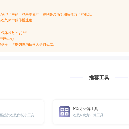
及物理学中的一些基本原理，特别是波动学和流体力学的概念。
音在气体中的传播速度。
0.5
× 气体常数 × γ )
 声速(m/s)
供参考，请以勿做为任何实事的证据。
推荐工具
N次方计算工具
压感的在线白板小工具
在线N次方计算工具