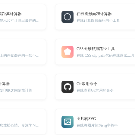
看距离计算器
在线圆形面积计算器
通过电视或平板的显示尺寸计算出最佳的观看距离
在线计算圆形面积的小工具
CSS图形裁剪路径工具
在线方便提取图片上的任意颜色的一款小工具
在线 CSS clip-path 代码在线调试工具
计算器
Git常用命令
复印纸之间缩放计算
在线查看Git常用的命令
图片转SVG
环境音效可以帮助您放松心情、专注学习，并隔绝外部环境噪音的干扰。
在线将图片转为svg字符串