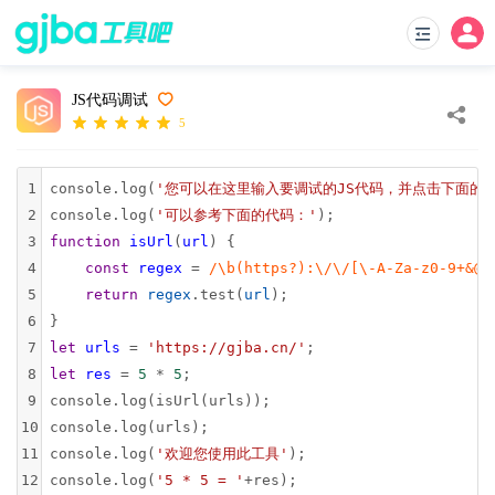
JS代码调试
5
1
console
.
log
(
'您可以在这里输入要调试的JS代码，并点击下面的“
2
console
.
log
(
'可以参考下面的代码：'
);
3
function
isUrl
(
url
) {
4
const
regex
=
/\b(https?):\/\/[\-A-Za-z0-9+&@#
5
return
regex
.
test
(
url
);
6
}
7
let
urls
=
'https://gjba.cn/'
;
8
let
res
=
5
*
5
;
9
console
.
log
(
isUrl
(
urls
));
10
console
.
log
(
urls
);
11
console
.
log
(
'欢迎您使用此工具'
);
12
console
.
log
(
'5 * 5 = '
+
res
);