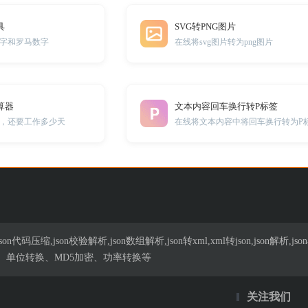
具
SVG转PNG图片
字和罗马数字
在线将svg图片转为png图片
算器
文本内容回车换行转P标签
，还要工作多少天
在线将文本内容中将回车换行转为P
n代码压缩,json校验解析,json数组解析,json转xml,xml转json,json解
、单位转换、MD5加密、功率转换等
关注我们