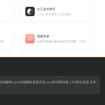
太乙金光神咒
《太乙金光神咒》全文阅读
视频变速
标签
在线对视频的播放速度进行调整，可在0.5倍速至2倍速之间任意调节。
析,json在线解析,json在线解析及格式化,unix时间戳转换,CSS美化压缩,文本