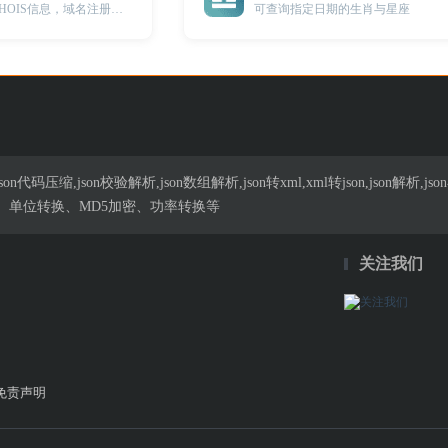
在线查询域名的WHOIS信息，域名注册日期,过期日期...
可查询指定日期的生肖与星座
n代码压缩,json校验解析,json数组解析,json转xml,xml转json,json解
、单位转换、MD5加密、功率转换等
关注我们
免责声明