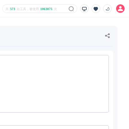
共
573
款工具，被使用
1063075
次