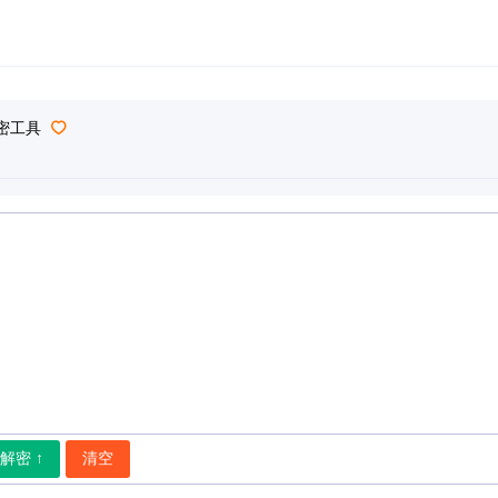
解密工具
解密 ↑
清空