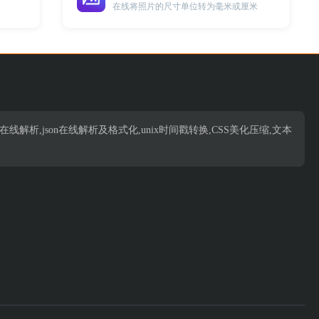
在线将照片的尺寸单位转为毫米或厘米
析,json在线解析,json在线解析及格式化,unix时间戳转换,CSS美化压缩,文本