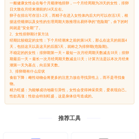
一般健康女性会在每个月规律地排卵，一个月经周期为28天的女性，排卵
日大致在月经来潮前的14天左右。
卵子在排出可存活1-2天，而精子在进入女性体内后大约可以存活3天，根
据这些规律以及女性的生理周期大致推理出易怀孕的“危险期”，余下的时
间就是“安全期”了。
2、女性排卵期计算方法
经期比较稳定的女性：下个月经潮来之前的第14天，那么在这天的前面4
天，包括这天以及这天的后面5天，就称之为排卵期(危险期)。
不稳定的的女性：排卵期第一天 = 最短一次月经周期天数减去18天；排卵
期最后一天 = 最长一次月经周期天数减去11天；计算方法是以本次月经来
潮第一天为基点，向后算天数。
3、排卵期有什么症状
食欲下降：雌性动物会将更多的注意力放在寻找异性上，而不是寻找食
物。
精力旺盛：为能够成功地吸引异性，女性会变得神采奕奕，爱表现自己。
性欲高涨：性欲会特别旺盛，这是身体信号造成的。
推荐工具