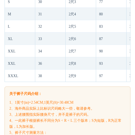
S
30
2尺3
77
3尺
M
31
2尺4
80
3尺
L
32
2尺5
83
3尺
XL
33
2尺6
87
3尺
XXL
34
2尺7
90
3尺
XXL
36
2尺8
93
3尺
XXXL
38
2尺9
97
3尺
关于裤子尺码介绍：
1、1英寸(in)=2.54CM;1英尺(ft)=30.48CM
2、海外商品实际上比标识尺码略大一些，敬请参考。
3、上述腰围指实际腰身尺寸，并不是裤子的尺码。
4、一此裤子根据裤长不同分为S < R < L 三个版本；S为短版，R为正常
版，L为加长版。
5、裤子尺寸测量方法：