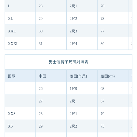
L
28
2尺1
70
2尺
XL
29
2尺2
73
2尺
XXL
30
2尺3
77
3尺
XXXL
31
2尺4
80
3尺
男士装裤子尺码对照表
国际
中国
腰围(市尺)
腰围(cm)
臀
26
1尺9
63
2尺
27
2尺
67
2尺
XXS
28
2尺1
70
2尺
XS
29
2尺2
73
2尺