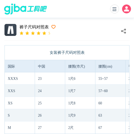
裤子尺码对照表
5
女装裤子尺码对照表
国际
中国
腰围(市尺)
腰围(cm)
臀
XXXS
23
1尺6
55~57
2尺
XXS
24
1尺7
57~60
2尺
XS
25
1尺8
60
2尺
S
26
1尺9
63
2尺
M
27
2尺
67
2尺