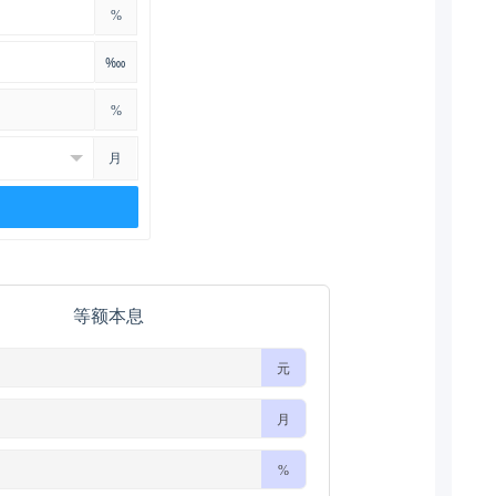
%
‱
%
月
等额本息
元
月
%