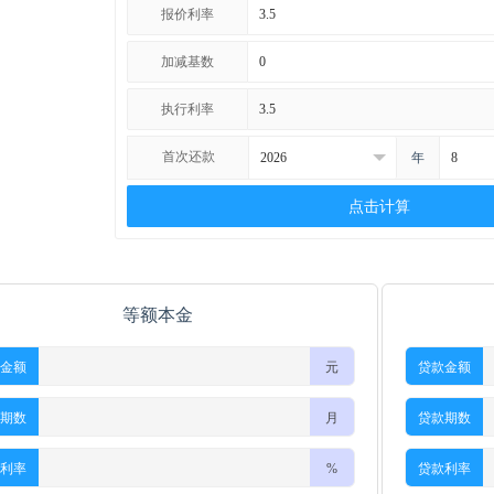
报价利率
加减基数
执行利率
首次还款
年
点击计算
等额本金
金额
元
贷款金额
期数
月
贷款期数
利率
%
贷款利率