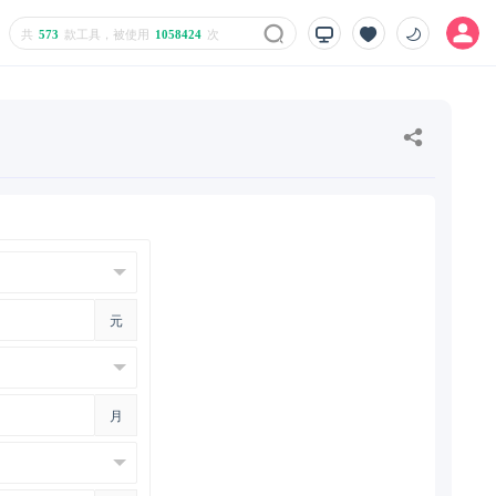
共
573
款工具，被使用
1058424
次
元
月