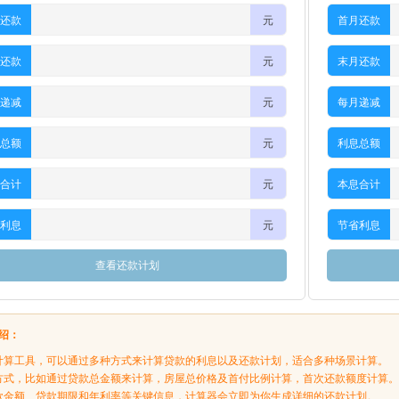
还款
元
首月还款
还款
元
末月还款
递减
元
每月递减
总额
元
利息总额
合计
元
本息合计
利息
元
节省利息
查看还款计划
绍：
计算工具，可以通过多种方式来计算贷款的利息以及还款计划，适合多种场景计算。
方式，比如通过贷款总金额来计算，房屋总价格及首付比例计算，首次还款额度计算。
款金额、贷款期限和年利率等关键信息，计算器会立即为你生成详细的还款计划。