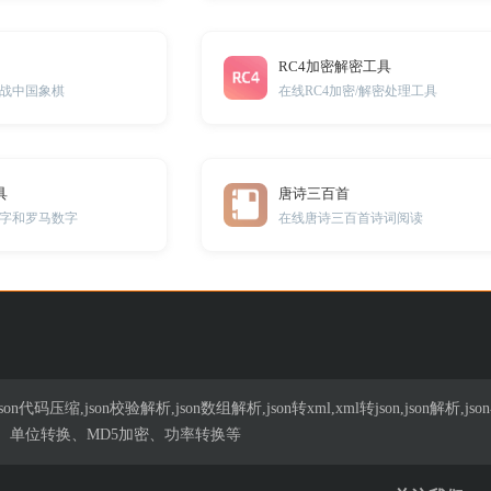
RC4加密解密工具
战中国象棋
在线RC4加密/解密处理工具
具
唐诗三百首
字和罗马数字
在线唐诗三百首诗词阅读
n代码压缩,json校验解析,json数组解析,json转xml,xml转json,json解
、单位转换、MD5加密、功率转换等