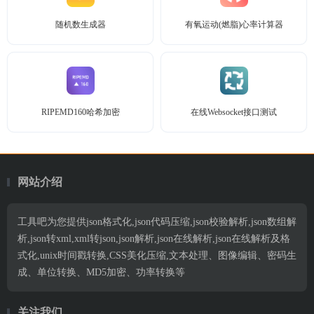
随机数生成器
有氧运动(燃脂)心率计算器
RIPEMD160哈希加密
在线Websocket接口测试
网站介绍
工具吧为您提供json格式化,json代码压缩,json校验解析,json数组解
析,json转xml,xml转json,json解析,json在线解析,json在线解析及格
式化,unix时间戳转换,CSS美化压缩,文本处理、图像编辑、密码生
成、单位转换、MD5加密、功率转换等
关注我们