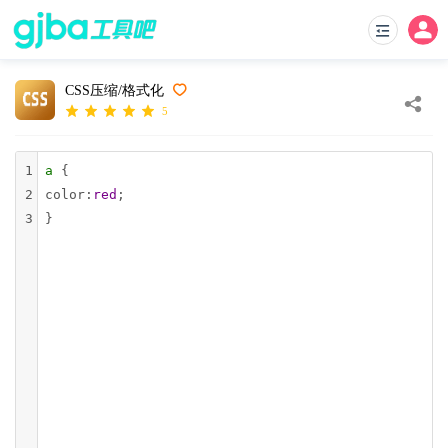
CSS压缩/格式化
5
1
a
 {
2
color
:
red
;
3
}