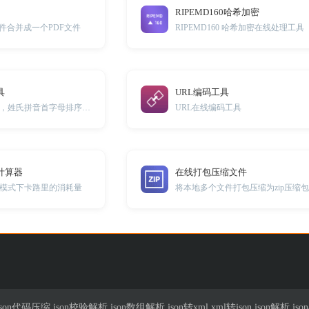
RIPEMD160哈希加密
件合并成一个PDF文件
RIPEMD160 哈希加密在线处理工具
具
URL编码工具
在线姓名排序工具，姓氏拼音首字母排序，姓氏笔画数排序
URL在线编码工具
计算器
在线打包压缩文件
模式下卡路里的消耗量
将本地多个文件打包压缩为zip压缩
n代码压缩,json校验解析,json数组解析,json转xml,xml转json,json解