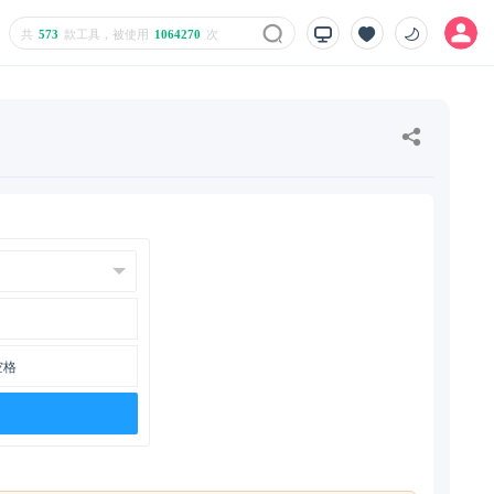
共
573
款工具，被使用
1064270
次
空格