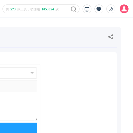
共
573
款工具，被使用
1053354
次