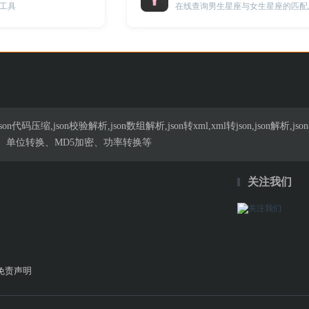
工具
在线查询男生星座与女生星座的匹配
n代码压缩,json校验解析,json数组解析,json转xml,xml转json,json解
、单位转换、MD5加密、功率转换等
关注我们
免责声明