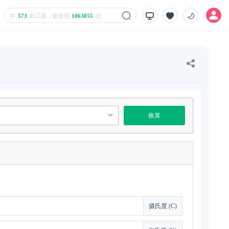
共
573
款工具，被使用
1063055
次
换算
摄氏度 (C)