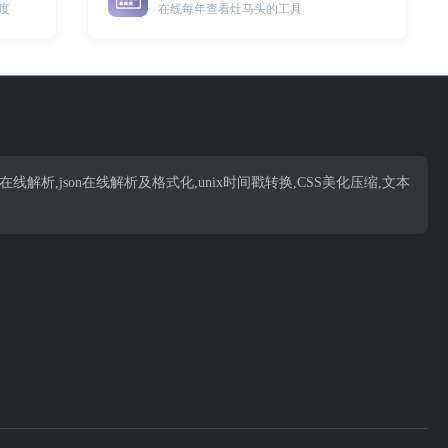
度
在线每年查看灶马头的工具
析,json在线解析,json在线解析及格式化,unix时间戳转换,CSS美化压缩,文本