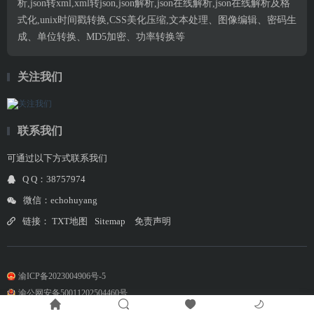
析,json转xml,xml转json,json解析,json在线解析,json在线解析及格
式化,unix时间戳转换,CSS美化压缩,文本处理、图像编辑、密码生
成、单位转换、MD5加密、功率转换等
关注我们
联系我们
可通过以下方式联系我们
Q Q：38757974
微信：echohuyang
链接：
TXT地图
Sitemap
免责声明
渝ICP备2023004906号-5
渝公网安备50011202504460号