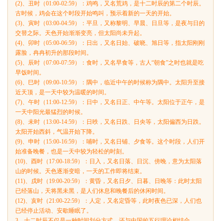
(2)、丑时（01:00-02:59）：鸡鸣，又名荒鸡，是十二时辰的第二个时辰。
古时候，鸡会在这个时段开始鸣叫，预示着新的一天的开始。
(3)、寅时（03:00-04:59）：平旦，又称黎明、早晨、日旦等，是夜与日的
交替之际。天色开始渐渐变亮，但太阳尚未升起。
(4)、卯时（05:00-06:59）：日出，又名日始、破晓、旭日等，指太阳刚刚
露脸，冉冉初升的那段时间。
(5)、辰时（07:00-07:59）：食时，又名早食等，古人“朝食”之时也就是吃
早饭时间。
(6)、巳时（09:00-10:59）：隅中，临近中午的时候称为隅中。太阳升至接
近天顶，是一天中较为温暖的时间。
(7)、午时（11:00-12:59）：日中，又名日正、中午等。太阳位于正午，是
一天中阳光最猛烈的时候。
(8)、未时（13:00-14:59）：日昳，又名日跌、日央等，太阳偏西为日跌。
太阳开始西斜，气温开始下降。
(9)、申时（15:00-16:59）：哺时，又名日铺、夕食等。这个时段，人们开
始准备晚餐，也是一天中较为轻松的时刻。
(10)、酉时（17:00-18:59）：日入，又名日落、日沉、傍晚，意为太阳落
山的时候。天色逐渐变暗，一天的工作即将结束。
(11)、戌时（19:00-20:59）：黄昏，又名日夕、日暮、日晚等：此时太阳
已经落山，天将黑未黑，是人们休息和晚餐后的休闲时间。
(12)、亥时（21:00-22:59）：人定，又名定昏等，此时夜色已深，人们也
已经停止活动、安歇睡眠了。
3、十二时辰不仅是一种时间划分方式，还与中国的五行理论相结合。