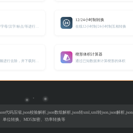
12/24小时制转换
对字符串中的数字/字母/汉字/标点/等进行统计
在线12小时制/24小时制互相转换
楔形体积计算器
在线将视频中的音频进行去除，并下载到本地。
通过已知数据来计算楔形的体积
n代码压缩,json校验解析,json数组解析,json转xml,xml转json,json解
、单位转换、MD5加密、功率转换等