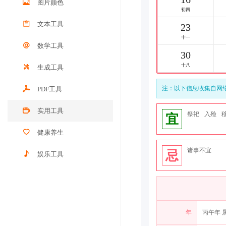
图片颜色
末伏
文本工具
23
处暑
数学工具
30
十八
生成工具
注：以下信息收集自网
PDF工具
实用工具
祭祀
入殓
宜
健康养生
诸事不宜
忌
娱乐工具
年
丙午年 