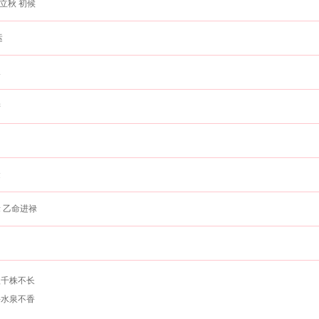
立秋 初候
运
水
饼
田
金
 乙命进禄
植千株不长
井水泉不香