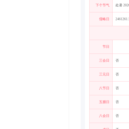
下个节气
处暑 2026-
儒略日
2461261.
节日
三会日
否
三元日
否
八节日
否
五腊日
否
八会日
否