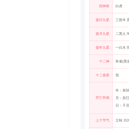
四神兽
白虎
值日九星
三碧木 震
值月九星
二黑土 坤
值年九星
一白水 坎
十二神
朱雀(黑
十二值星
危
年：寅
空亡所值
月：辰
日：子
上个节气
立秋 2026-