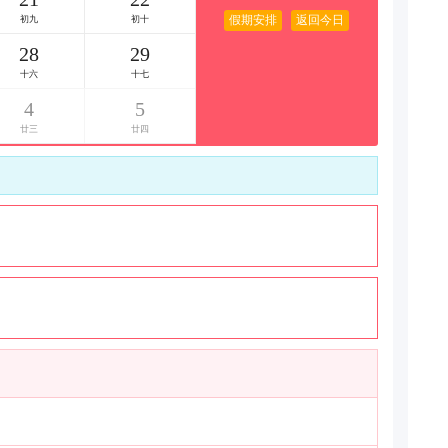
假期安排
返回今日
初九
初十
28
29
十六
十七
4
5
廿三
廿四