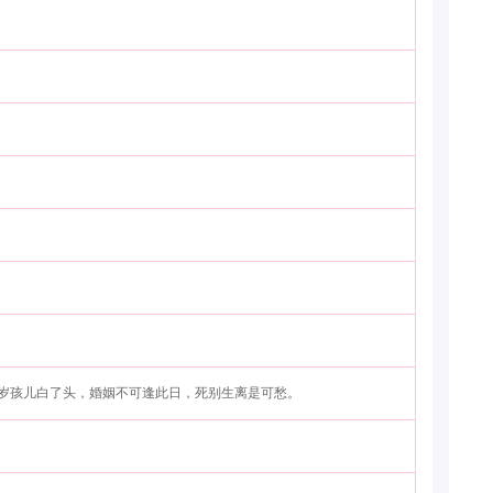
岁孩儿白了头，婚姻不可逢此日，死别生离是可愁。