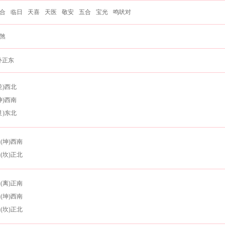
合
临日
天喜
天医
敬安
五合
宝光
鸣吠对
煞
外正东
乾)西北
坤)西南
艮)东北
(坤)西南
(坎)正北
(离)正南
(坤)西南
(坎)正北