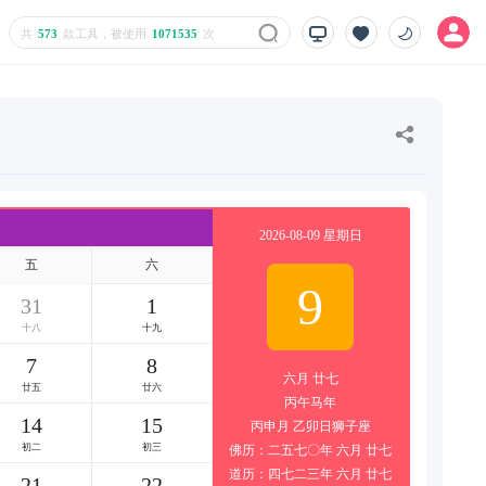
共
573
款工具，被使用
1071535
次
2026-08-09 星期日
五
六
9
31
1
十八
建军节
7
8
六月 廿七
立秋
廿六
丙午马年
14
15
丙申月 乙卯日狮子座
末伏
初三
佛历：二五七〇年 六月 廿七
道历：四七二三年 六月 廿七
21
22