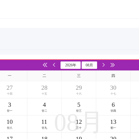
一
二
三
四
27
28
29
30
十四
十五
十六
十七
3
4
5
6
08月
廿一
廿二
廿三
廿四
10
11
12
13
廿八
廿九
三十
七月
17
18
19
20