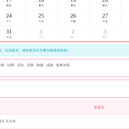
初五
初六
七夕节
初八
24
25
26
27
十二
十三
十四
十五
31
1
2
3
十九
二十
廿一
廿二
络，仅供娱乐、请勿将其作为事实核查的依据！
移柩
结网
启钻
安葬
除服
成服
馀事勿取
老黄历
属马 天河水