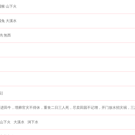
属猴 山下火
属兔 大溪水
鸡 煞西
]
作进田牛，埋葬官灾不得休，重丧二日三人死，尽卖田园不记增，开门放水招灾祸，三
山下火
大溪水
涧下水