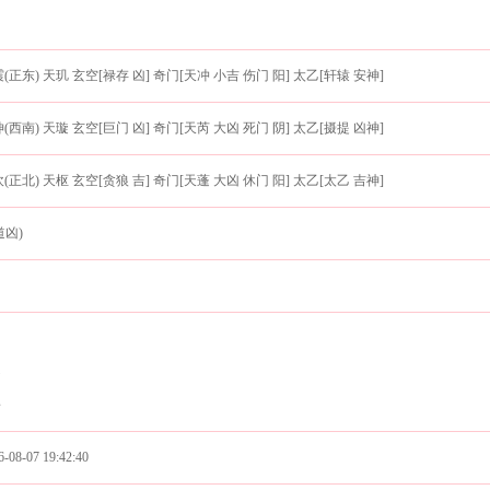
(正东) 天玑 玄空[禄存 凶] 奇门[天冲 小吉 伤门 阳] 太乙[轩辕 安神]
(西南) 天璇 玄空[巨门 凶] 奇门[天芮 大凶 死门 阴] 太乙[摄提 凶神]
(正北) 天枢 玄空[贪狼 吉] 奇门[天蓬 大凶 休门 阳] 太乙[太乙 吉神]
道凶)
卯
巳
丑
08-07 19:42:40