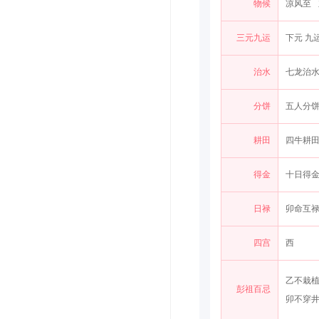
物候
凉风至
三元九运
下元 九
治水
七龙治
分饼
五人分
耕田
四牛耕
得金
十日得
日禄
卯命互禄
四宫
西
乙不栽
彭祖百忌
卯不穿