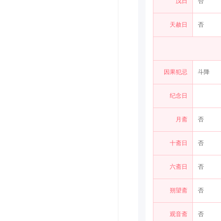
戊日
否
天赦日
否
因果犯忌
斗降
纪念日
月斋
否
十斋日
否
六斋日
否
朔望斋
否
观音斋
否