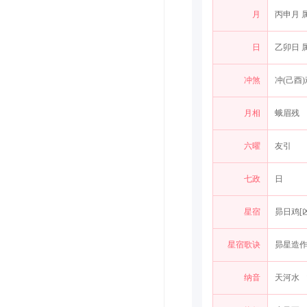
月
丙申月 
日
乙卯日 
冲煞
冲(己酉)
月相
蛾眉残
六曜
友引
七政
日
星宿
昴日鸡[凶
星宿歌诀
昴星造
纳音
天河水