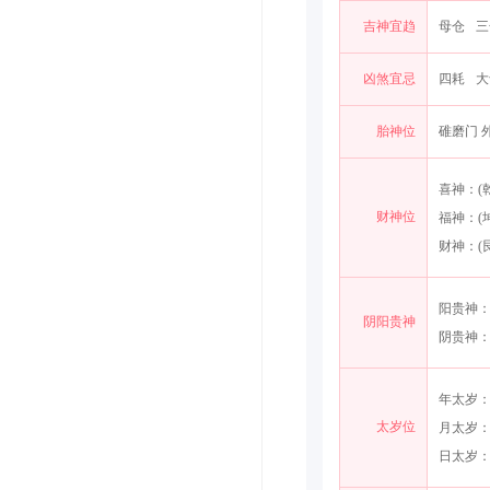
吉神宜趋
母仓
三
凶煞宜忌
四耗
大
胎神位
碓磨门 
喜神：(
财神位
福神：(
财神：(
阳贵神：
阴阳贵神
阴贵神：
年太岁：
太岁位
月太岁：
日太岁：