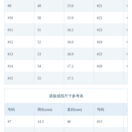
#9
49
15.6
#21
61
#10
50
15.9
#22
62
#11
51
16.2
#23
63
#12
52
16.6
#24
64
#13
53
16.9
#25
65
#14
54
17.2
#26
66
#15
55
17.5
港版戒指尺寸参考表
号码
周长(mm)
直径(mm)
号码
周长
#7
14.3
46
#15
17.