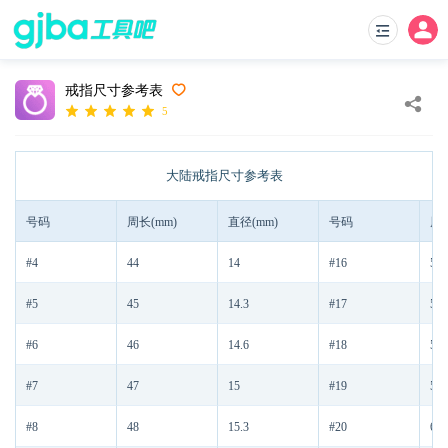
戒指尺寸参考表
5
大陆戒指尺寸参考表
号码
周长(mm)
直径(mm)
号码
周长
#4
44
14
#16
56
#5
45
14.3
#17
57
#6
46
14.6
#18
58
#7
47
15
#19
59
#8
48
15.3
#20
60