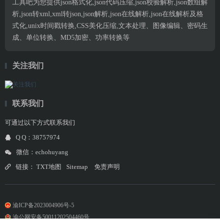
工具吧为您提供json格式化,json代码压缩,json校验解析,json数组解
析,json转xml,xml转json,json解析,json在线解析,json在线解析及格
式化,unix时间戳转换,CSS美化压缩,文本处理、图像编辑、密码生
成、单位转换、MD5加密、功率转换等
关注我们
联系我们
可通过以下方式联系我们
Q Q：38757974
微信：echohuyang
链接：
TXT地图
Sitemap
免责声明
渝ICP备2023004906号-5
渝公网安备50011202504460号