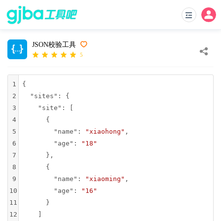
JSON校验工具
5
1
{
2
"sites"
: {
3
"site"
: [
4
      {
5
"name"
: 
"xiaohong"
,
6
"age"
: 
"18"
7
      },
8
      {
9
"name"
: 
"xiaoming"
,
10
"age"
: 
"16"
11
      }
12
    ]