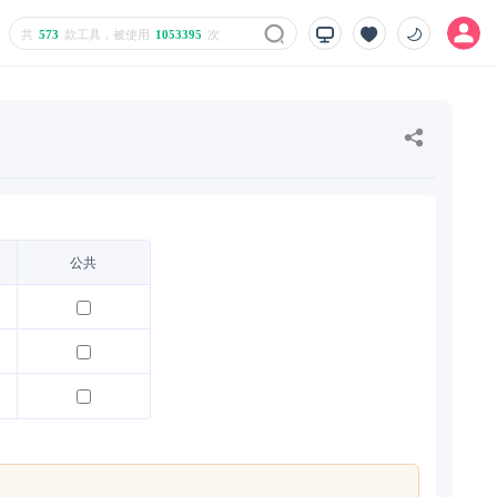
共
573
款工具，被使用
1053395
次
公共