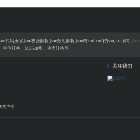
n代码压缩,json校验解析,json数组解析,json转xml,xml转json,json解
、单位转换、MD5加密、功率转换等
关注我们
免责声明