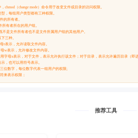
中，chmod（change mode）命令用于改变文件或目录的访问权限。
类型，每组用户类型都有三种权限。
：文件的所有者。
：文件所有者所在的用户组。
rs）：既不是文件所有者也不是文件所属用户组的其他用户。
以下三种。
用字母r表示，允许读取文件内容。
：用字母w表示，允许修改文件内容。
ute）：用字母x表示，对于文件，表示允许执行该文件；对于目录，表示允许遍历目录（即
表示，也可以用符号表示。
用三位数字，每位数字代表一组用户的权限;
字符来表示权限；
推荐工具