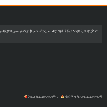
析,json在线解析,json在线解析及格式化,unix时间戳转换,CSS美化压缩,文本
渝ICP备2023004906号-5
渝公网安备50011202504460号