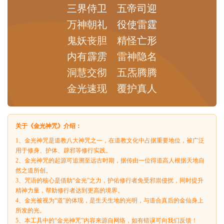
三界侍卫
五帝司迎
万神朝礼
役使雷霆
鬼妖丧胆
精怪亡形
内有霹雳
雷神隐名
洞慧交彻
五炁腾腾
金光速现
覆护真人
关于《金光神咒》介绍：
1、金光神咒是道教八大神咒之一，在道教文化中占据重要地位，被广泛
用于修身、护体、辟邪等修行实践。
2、金光神咒的起源可追溯至远古时期，据传由一位得道高人根据天地自
然之道所创。
3、咒语的核心是借助“金光”之力，护佑修行者免受邪祟侵扰，同时提升
精神力量，帮助修行者达到更高的境界。
4、金光被视为“道”的体现，是生天生地的光明，与道合真后的金仙身上
所发的光。
5、本工具中的“金光神咒”内容来源自网络，如有错误可向我们反馈！