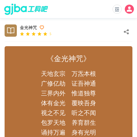
金光神咒
5
《金光神咒》
天地玄宗
万炁本根
广修亿劫
证吾神通
三界内外
惟道独尊
体有金光
覆映吾身
视之不见
听之不闻
包罗天地
养育群生
诵持万遍
身有光明