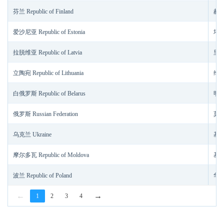
芬兰 Republic of Finland
赫尔辛
爱沙尼亚 Republic of Estonia
塔林 
拉脱维亚 Republic of Latvia
里加 
立陶宛 Republic of Lithuania
维尔
白俄罗斯 Republic of Belarus
明斯
俄罗斯 Russian Federation
莫斯
乌克兰 Ukraine
基辅
摩尔多瓦 Republic of Moldova
基希
波兰 Republic of Poland
华沙
←
→
1
2
3
4