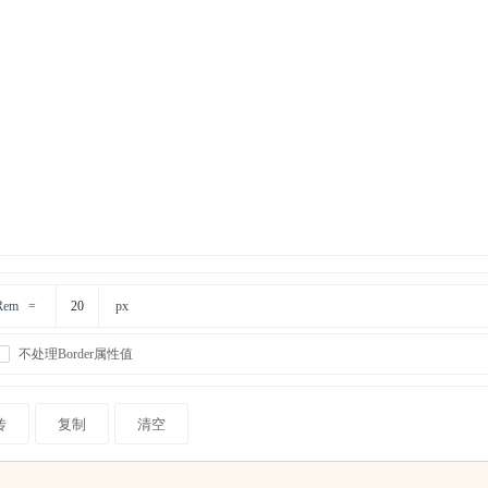
Rem =
px
不处理Border属性值
传
复制
清空