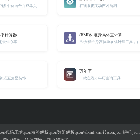
中的多个页面合并成单页
在线眼皮跳动吉凶预测
心率计算器
(BMI)标准身高体重计算
脂)最佳心率
万年历
饰或五角星装饰
一款在线万年历查询工具
n代码压缩,json校验解析,json数组解析,json转xml,xml转json,json解
、单位转换、MD5加密、功率转换等