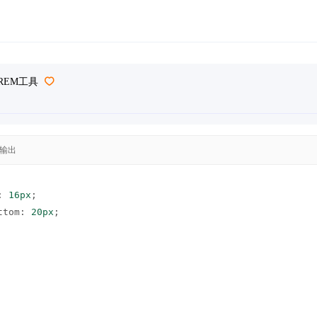
REM工具
输出
: 
16px
;
ttom
: 
20px
;