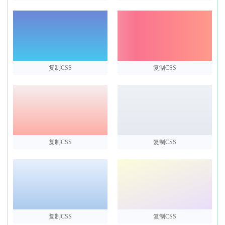
复制CSS
复制CSS
复制CSS
复制CSS
复制CSS
复制CSS