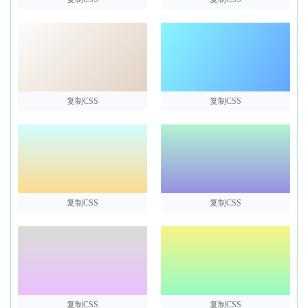
复制CSS
复制CSS
复制CSS
复制CSS
复制CSS
复制CSS