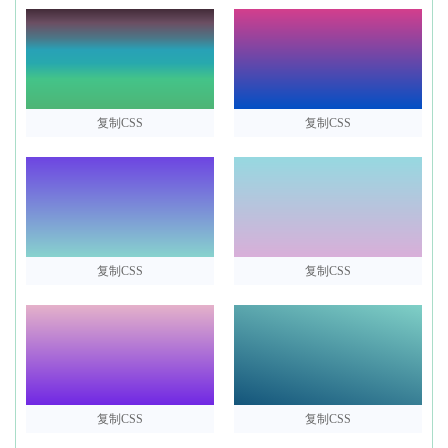
复制CSS
复制CSS
复制CSS
复制CSS
复制CSS
复制CSS