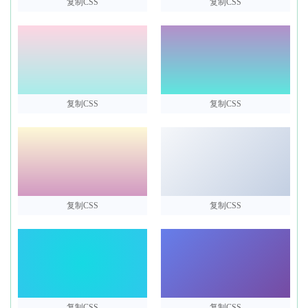
复制CSS
复制CSS
复制CSS
复制CSS
复制CSS
复制CSS
复制CSS
复制CSS