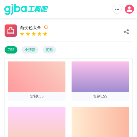
渐变色大全
5
CSS
小清新
优雅
复制CSS
复制CSS