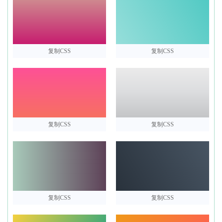
复制CSS
复制CSS
复制CSS
复制CSS
复制CSS
复制CSS