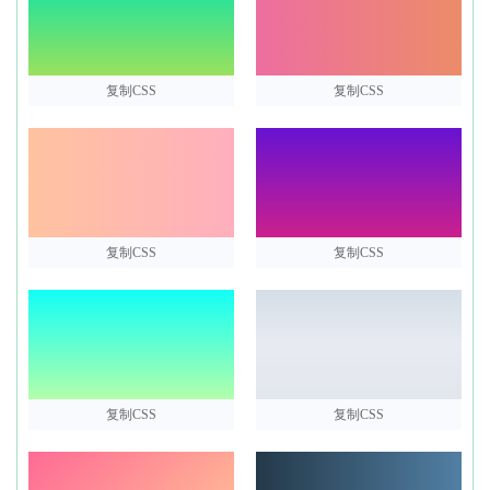
复制CSS
复制CSS
复制CSS
复制CSS
复制CSS
复制CSS