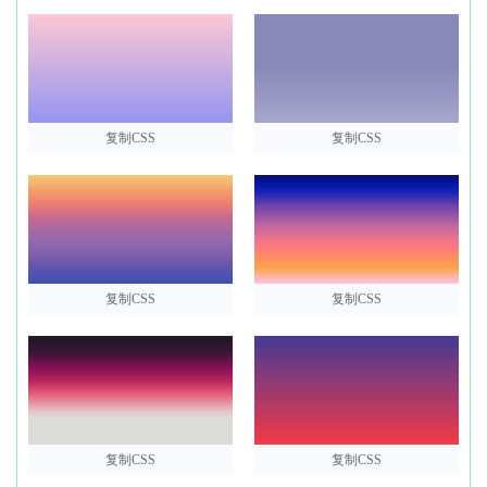
复制CSS
复制CSS
复制CSS
复制CSS
复制CSS
复制CSS