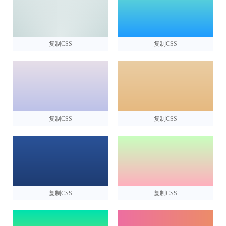
复制CSS
复制CSS
复制CSS
复制CSS
复制CSS
复制CSS