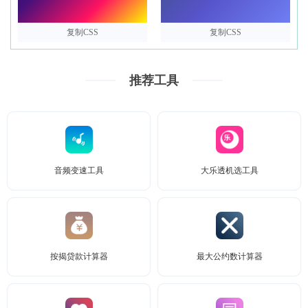
复制CSS
复制CSS
推荐工具
音频变速工具
大乐透机选工具
按揭贷款计算器
最大公约数计算器