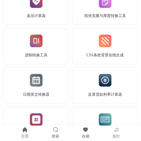
血压计算器
纸张克重与厚度转换工具
进制转换工具
CSS条纹背景在线生成
日期英文转换器
反算贷款利率计算器
文件Hash计算
GIF图片比例缩放
主页
搜索
收藏
关灯