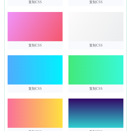
复制CSS
复制CSS
复制CSS
复制CSS
复制CSS
复制CSS