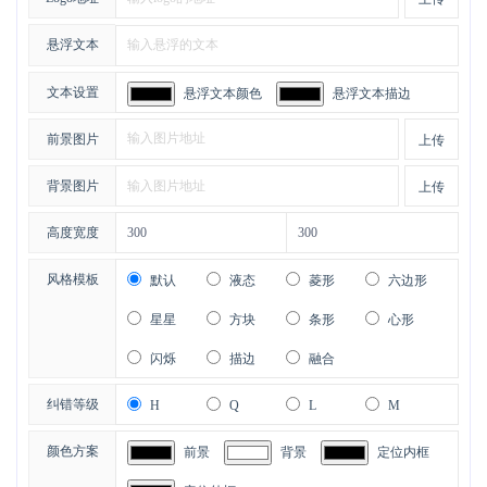
悬浮文本
文本设置
悬浮文本颜色
悬浮文本描边
前景图片
上传
背景图片
上传
高度宽度
风格模板
默认
液态
菱形
六边形
星星
方块
条形
心形
闪烁
描边
融合
纠错等级
H
Q
L
M
颜色方案
前景
背景
定位内框