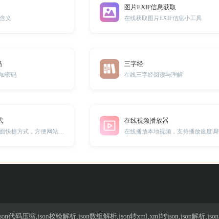
图片EXIF信息获取
含义
在线获取图片EXIF信息小工具
码
三字经
添加密码
在线三字经阅读与理解
式
在线视频播放器
给网站添加一个桌面快捷方式，方便网站访问
在线播放本地视频，支持播放速度调
n代码压缩,json校验解析,json数组解析,json转xml,xml转json,json解