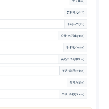
千瓦(kW)
英制马力(HP)
米制马力(PS)
公斤·米/秒(kg·m/s)
千卡/秒(kcal/s)
英热单位/秒(Btu/s)
英尺·磅/秒(ft·lb/s)
焦耳/秒(J/s)
牛顿·米/秒(N·m/s)