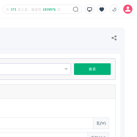
共
573
款工具，被使用
1059976
次
换算
瓦(W)