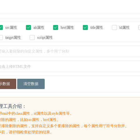
src属性
alt属性
href属性
title属性
id属性
target属性
script属性
点击上传HTML文件
示数据
清空数据
清理工具介绍：
ml中的class属性，id属性以及style属性等。
的属性，比如src属性，href属性。
要排除删除的属性，支持自定义多个要排除的属性，每个属性用“|”符号分割开。
毕后，请仔细检查处理后的结果。