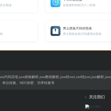
全文阅读
在线将时间转为十二时辰
男士西装尺码对照表
码
男士西装在线尺码通用对照表
n代码压缩,json校验解析,json数组解析,json转xml,xml转json,json解
、单位转换、MD5加密、功率转换等
关注我们