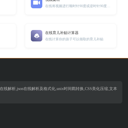
在线将视频进行顺时针90度或逆时针90度旋转并下载到本地。
在线育儿补贴计算器
在线计算你的孩子可以领取的育儿补贴
析,json在线解析,json在线解析及格式化,unix时间戳转换,CSS美化压缩,文本