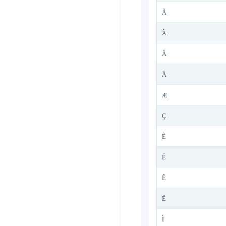
Â
Ã
Ä
Å
Æ
Ç
È
É
Ê
Ë
Ì