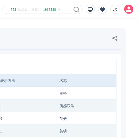
共
573
款工具，被使用
1065588
次
表示方法
名称
空格
¡
倒感叹号
¢
英分
£
英镑