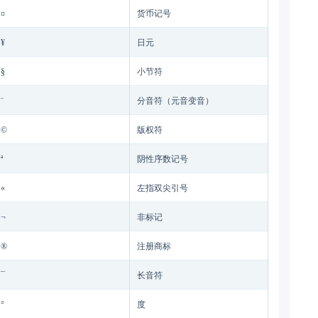
¤
货币记号
¥
日元
§
小节符
¨
分音符（元音变音）
©
版权符
ª
阴性序数记号
«
左指双尖引号
¬
非标记
®
注册商标
¯
长音符
°
度