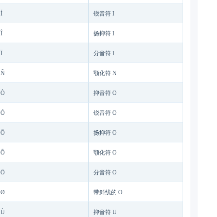
Í
锐音符 I
Î
扬抑符 I
Ï
分音符 I
Ñ
颚化符 N
Ò
抑音符 O
Ó
锐音符 O
Ô
扬抑符 O
Õ
颚化符 O
Ö
分音符 O
Ø
带斜线的 O
Ù
抑音符 U