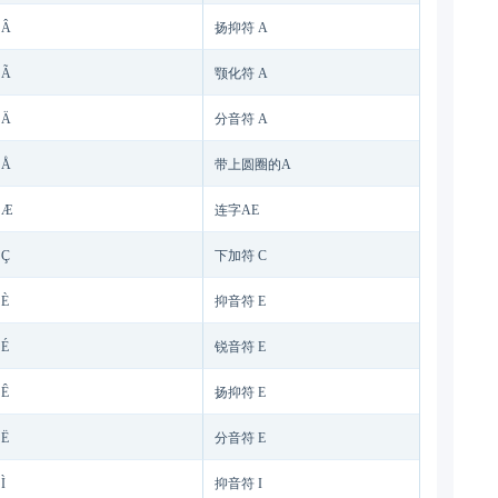
Â
扬抑符 A
Ã
颚化符 A
Ä
分音符 A
Å
带上圆圈的A
Æ
连字AE
Ç
下加符 C
È
抑音符 E
É
锐音符 E
Ê
扬抑符 E
Ë
分音符 E
Ì
抑音符 I