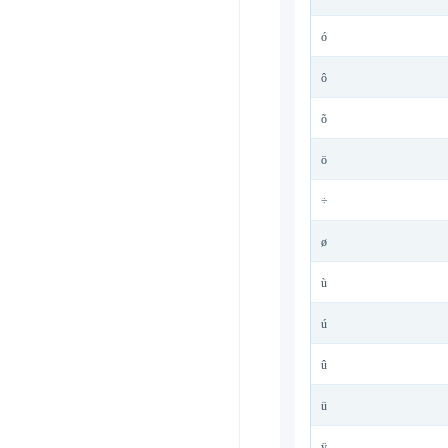
ó
ô
õ
ö
÷
ø
ù
ú
û
ü
ÿ