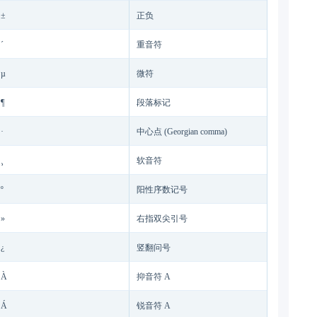
±
正负
´
重音符
µ
微符
¶
段落标记
·
中心点 (Georgian comma)
¸
软音符
º
阳性序数记号
»
右指双尖引号
¿
竖翻问号
À
抑音符 A
Á
锐音符 A