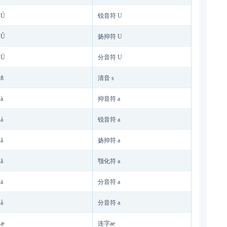
Ú
锐音符 U
Û
扬抑符 U
Ü
分音符 U
ß
清音 s
à
抑音符 a
á
锐音符 a
â
扬抑符 a
ã
颚化符 a
ä
分音符 a
å
分音符 a
æ
连字ae