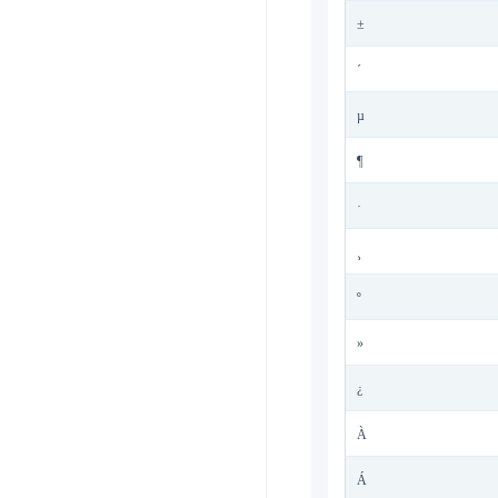
±
´
µ
¶
·
¸
º
»
¿
À
Á