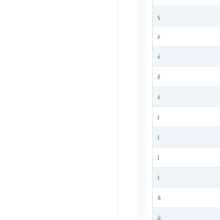
ç
è
é
ê
ë
ì
í
î
ï
ñ
ò