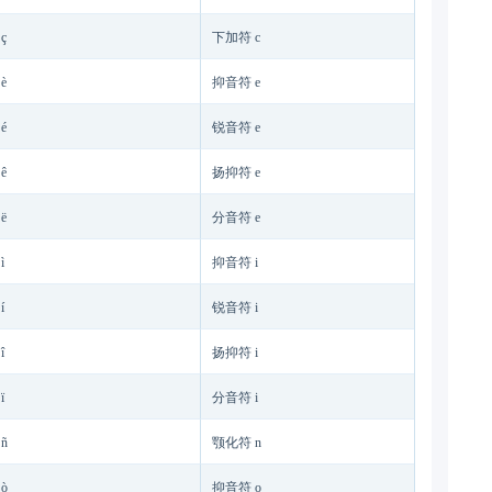
ç
下加符 c
è
抑音符 e
é
锐音符 e
ê
扬抑符 e
ë
分音符 e
ì
抑音符 i
í
锐音符 i
î
扬抑符 i
ï
分音符 i
ñ
颚化符 n
ò
抑音符 o