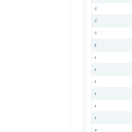
Ú
Û
Ü
ß
à
á
â
ã
ä
å
æ