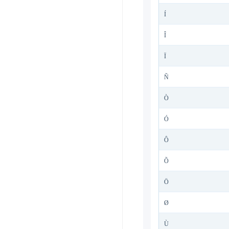
Í
Î
Ï
Ñ
Ò
Ó
Ô
Õ
Ö
Ø
Ù