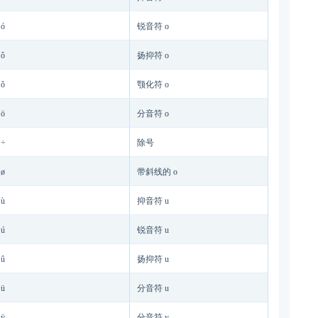
ó
锐音符 o
ô
扬抑符 o
õ
颚化符 o
ö
分音符 o
÷
除号
ø
带斜线的 o
ù
抑音符 u
ú
锐音符 u
û
扬抑符 u
ü
分音符 u
ÿ
分音符 y