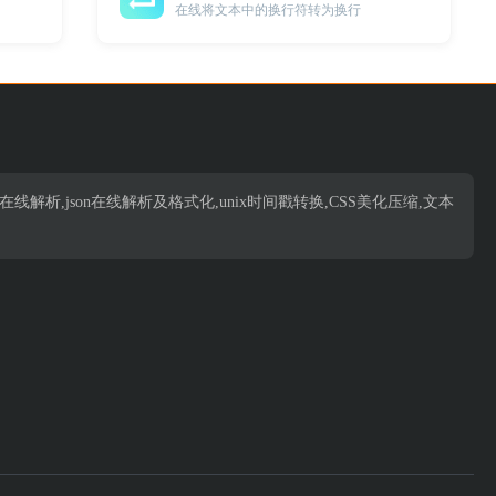
在线将文本中的换行符转为换行
析,json在线解析,json在线解析及格式化,unix时间戳转换,CSS美化压缩,文本