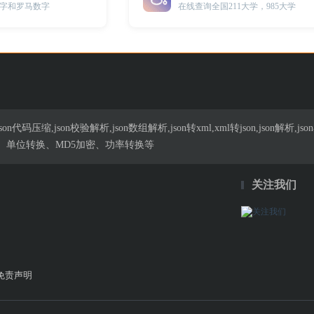
字和罗马数字
在线查询全国211大学，985大学
n代码压缩,json校验解析,json数组解析,json转xml,xml转json,json解
、单位转换、MD5加密、功率转换等
关注我们
免责声明