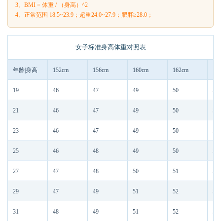
3、BMI = 体重 / （身高）^2
4、正常范围 18.5~23.9；超重24.0~27.9；肥胖≥28.0；
女子标准身高体重对照表
年龄|身高
152cm
156cm
160cm
162cm
16
19
46
47
49
50
51
21
46
47
49
50
51
23
46
47
49
50
51
25
46
48
49
50
51
27
47
48
50
51
52
29
47
49
51
52
53
31
48
49
51
52
53