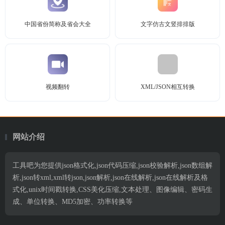
中国省份简称及省会大全
文字仿古文竖排排版
视频翻转
XML/JSON相互转换
网站介绍
工具吧为您提供json格式化,json代码压缩,json校验解析,json数组解
析,json转xml,xml转json,json解析,json在线解析,json在线解析及格
式化,unix时间戳转换,CSS美化压缩,文本处理、图像编辑、密码生
成、单位转换、MD5加密、功率转换等