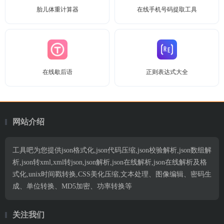
胎儿体重计算器
在线手机号码提取工具
在线歇后语
正则表达式大全
网站介绍
工具吧为您提供json格式化,json代码压缩,json校验解析,json数组解
析,json转xml,xml转json,json解析,json在线解析,json在线解析及格
式化,unix时间戳转换,CSS美化压缩,文本处理、图像编辑、密码生
成、单位转换、MD5加密、功率转换等
关注我们