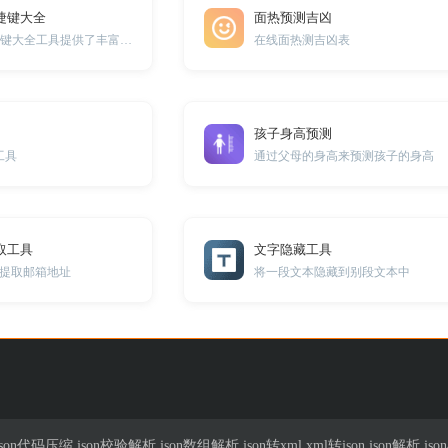
捷键大全
面热预测吉凶
WPS表格常用快捷键大全工具提供了丰富的快捷键，帮助您更高效地操作表格，提升工作效率。
在线面热测吉凶表
孩子身高预测
工具
通过父母的身高来预测孩子的身高
取工具
文字隐藏工具
提取邮箱地址
将一段文本隐藏到别段文本中
n代码压缩,json校验解析,json数组解析,json转xml,xml转json,json解