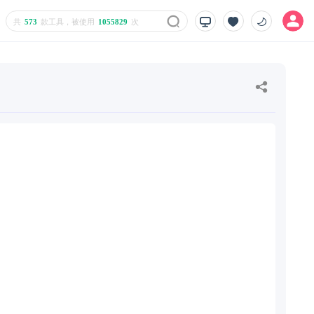
共
573
款工具，被使用
1055829
次