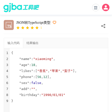
JSON转TypeScript类型
5
输入代码
结果输出
1
{
2
"name"
:
"xiaoming"
,
3
"age"
:
18
,
4
"likes"
:[
"香蕉"
,
"苹果"
,
"梨子"
],
5
"phone"
:[
56
,
12
],
6
"sex"
:
false
,
7
"add"
:
""
,
8
"birthday"
:
"1990/01/01"
9
}