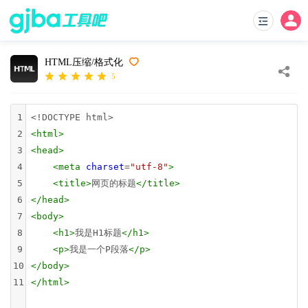
HTML压缩/格式化
5
1
<!DOCTYPE html>
2
<
html
>
3
<
head
>
4
<
meta
charset
=
"utf-8"
>
5
<
title
>
网页的标题
</
title
>
6
</
head
>
7
<
body
>
8
<
h1
>
我是H1标题
</
h1
>
9
<
p
>
我是一个P段落
</
p
>
10
</
body
>
11
</
html
>