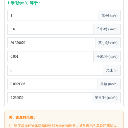
1 米/秒(m/s) 等于：
米/秒 (m/s)
千米/时 (km/h)
英寸/秒 (in/s)
千米/秒 (km/s)
光速 (c)
马赫 (mach)
英里/时 (mile/h)
关于速度的介绍：
1、速度是描述物体运动快慢和方向的物理量，通常表示为单位距离除以