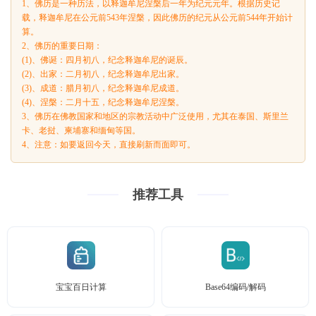
1、佛历是一种历法，以释迦牟尼涅槃后一年为纪元元年。根据历史记
载，释迦牟尼在公元前543年涅槃，因此佛历的纪元从公元前544年开始计
算。
2、佛历的重要日期：
(1)、佛诞：四月初八，纪念释迦牟尼的诞辰。
(2)、出家：二月初八，纪念释迦牟尼出家。
(3)、成道：腊月初八，纪念释迦牟尼成道。
(4)、涅槃：二月十五，纪念释迦牟尼涅槃。
3、佛历在佛教国家和地区的宗教活动中广泛使用，尤其在泰国、斯里兰
卡、老挝、柬埔寨和缅甸等国。
4、注意：如要返回今天，直接刷新而面即可。
推荐工具
宝宝百日计算
Base64编码/解码