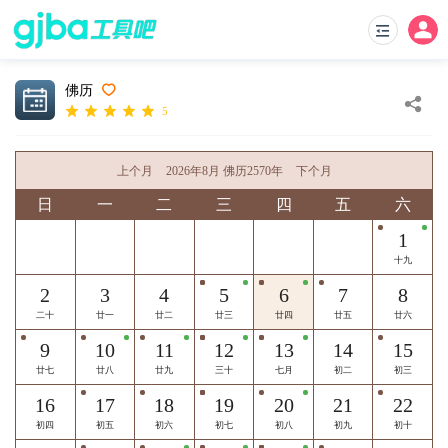
佛历
5
上个月
2026年8月 佛历2570年
下个月
日
一
二
三
四
五
六
1
十九
2
3
4
5
6
7
8
二十
廿一
廿二
廿三
廿四
廿五
廿六
9
10
11
12
13
14
15
廿七
廿八
廿九
三十
七月
初二
初三
16
17
18
19
20
21
22
初四
初五
初六
初七
初八
初九
初十