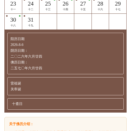
23
24
25
26
27
28
29
十一
十二
十三
十四
十五
十六
十七
30
31
十八
十九
阳历日期
2026-8-6
阴历日期：
二〇二六年六月廿四
佛历日期：
二五七〇年六月廿四
雷祖诞
关帝诞
十斋日
关于佛历介绍：